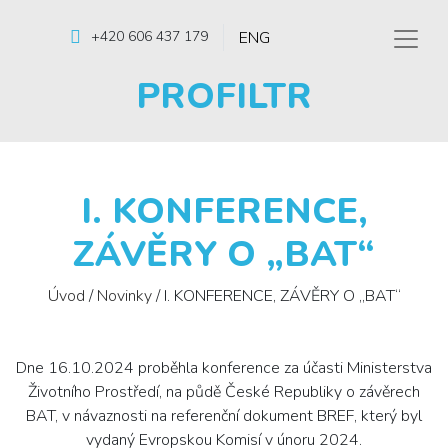
ENG
+420 606 437 179
PROFILTR
I. KONFERENCE,
ZÁVĚRY O „BAT“
Úvod
/
Novinky
/
I. KONFERENCE, ZÁVĚRY O „BAT“
Dne 16.10.2024 proběhla konference za účasti Ministerstva
Životního Prostředí, na půdě České Republiky o závěrech
BAT, v návaznosti na referenční dokument BREF, který byl
vydaný Evropskou Komisí v únoru 2024.