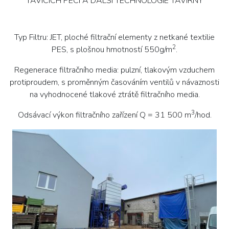
TAVÍCICH PECÍ A DALŠI TECHNOLOGIE TAVÍRNY
Typ Filtru: JET, ploché filtrační elementy z netkané textilie
2
PES, s plošnou hmotností 550g/m
.
Regenerace filtračního media: pulzní, tlakovým vzduchem
protiproudem, s proměnným časováním ventilů v návaznosti
na vyhodnocené tlakové ztrátě filtračního media.
3
Odsávací výkon filtračního zařízení Q = 31 500 m
/hod.